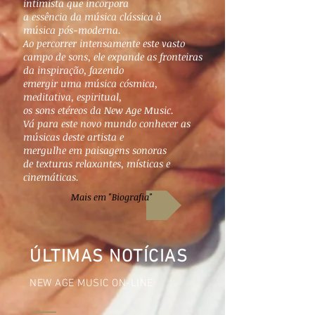
intimista que incorpora
a essência da música clássica à
música pós-moderna.
Ao percorrer intensamente este vasto
campo de sons, ele expande as fronteiras
da inspiração, fazendo
emergir uma música cósmica,
meditativa, espiritual,
os sons etéreos da New Age Music.
Vá para este novo mundo conhecer as
músicas deste artista e
mergulhe em paisagens sonoras
de texturas relaxantes, místicas e
cinemáticas.
Mais em "Biografia"
ÚLTIMAS NOTÍCIAS
NEW AGE MUSIC ON-LINE