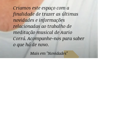
Criamos este espaço com a
finalidade de trazer as últimas
novidades e informações
relacionadas ao trabalho de
meditação musical de Aurio
Corrá. Acompanhe-nos para saber
o que há de novo.
Mais em "Novidades"
Entre para nossa lista de e-mails
Quero me inscrever na sua lista
de emails.
Nome
Email